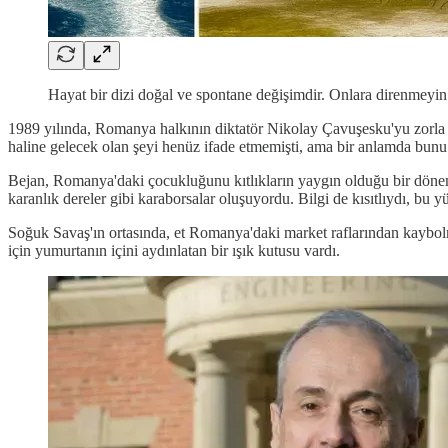
Hayat bir dizi doğal ve spontane değişimdir. Onlara direnmeyin -
1989 yılında, Romanya halkının diktatör Nikolay Çavuşesku'yu zorla ik
haline gelecek olan şeyi henüz ifade etmemişti, ama bir anlamda bunu z
Bejan, Romanya'daki çocukluğunu kıtlıkların yaygın olduğu bir dönem o
karanlık dereler gibi karaborsalar oluşuyordu. Bilgi de kısıtlıydı, bu 
Soğuk Savaş'ın ortasında, et Romanya'daki market raflarından kaybol
için yumurtanın içini aydınlatan bir ışık kutusu vardı.