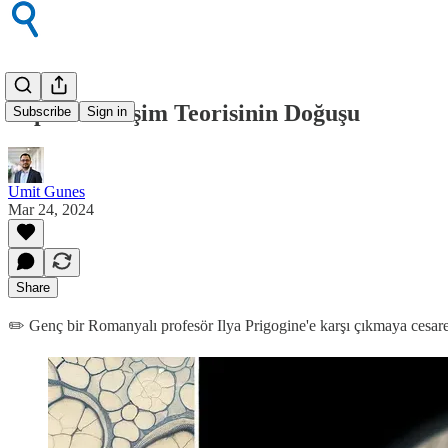
Yapısal Gelişim Teorisinin Doğuşu
Subscribe
Sign in
Umit Gunes
Mar 24, 2024
Share
✏️ Genç bir Romanyalı profesör Ilya Prigogine'e karşı çıkmaya cesaret