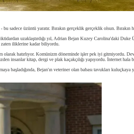
 bu sadece üzüntü yaratır. Bırakın gerçeklik gerçeklik olsun. Bırakın h
tidardan uzaklaştırdığı yıl, Adrian Bejan Kuzey Carolina'daki Duke Üniv
aten iliklerine kadar biliyordu.
larak hatırlıyor. Komünizm döneminde işler pek iyi gitmiyordu. Devlet y
yüzden insanlar kitap, dergi ve plak kaçakçılığı yapıyordu. İnternet hala 
maya başladığında, Bejan'ın veteriner olan babası tavukları kuluçkaya