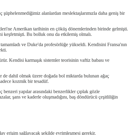
, hiç şüphelenmediğimiz alanlardan meslektaşlarımızla daha geniş bir
leri'ne Amerikan tarihinin en çöküş dönemlerinden birinde gelmişti.
i keşfetmişti. Bu bolluk onu da etkilemiş olmalı.
ını tamamladı ve Duke'da profesörlüğe yükseldi. Kendisini Fransa'nın
kti.
rür. Kendisi karmaşık sistemler teorisinin vaftiz babası ve
kler de dahil olmak üzere doğada bol miktarda bulunan ağaç
 sadece kozmik bir tesadüf.
ç benzeri yapılar arasındaki benzerlikler çıplak gözle
azalar, şans ve kaderle oluşmadığını, baş döndürücü çeşitliliğin
lay erişim sağlayacak şekilde evrimleşmesi gerekir.