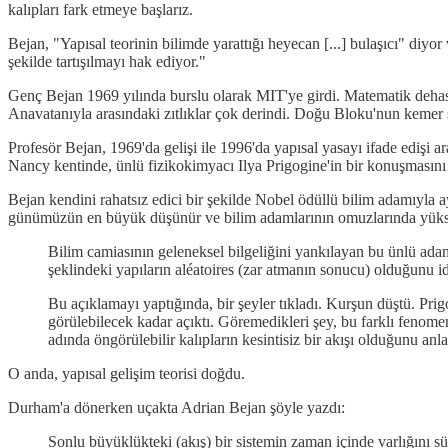
kalıpları fark etmeye başlarız.
Bejan, "Yapısal teorinin bilimde yarattığı heyecan [...] bulaşıcı" diyo
şekilde tartışılmayı hak ediyor."
Genç Bejan 1969 yılında burslu olarak MIT'ye girdi. Matematik dehası
Anavatanıyla arasındaki zıtlıklar çok derindi. Doğu Bloku'nun kemer s
Profesör Bejan, 1969'da gelişi ile 1996'da yapısal yasayı ifade edişi 
Nancy kentinde, ünlü fizikokimyacı Ilya Prigogine'in bir konuşmasını 
Bejan kendini rahatsız edici bir şekilde Nobel ödüllü bilim adamıyla ay
günümüzün en büyük düşünür ve bilim adamlarının omuzlarında yüksel
Bilim camiasının geleneksel bilgeliğini yankılayan bu ünlü adam
şeklindeki yapıların aléatoires (zar atmanın sonucu) olduğunu id
Bu açıklamayı yaptığında, bir şeyler tıkladı. Kurşun düştü. Prig
görülebilecek kadar açıktı. Göremedikleri şey, bu farklı fenomen
adında öngörülebilir kalıpların kesintisiz bir akışı olduğunu anl
O anda, yapısal gelişim teorisi doğdu.
Durham'a dönerken uçakta Adrian Bejan şöyle yazdı:
Sonlu büyüklükteki (akış) bir sistemin zaman içinde varlığını s