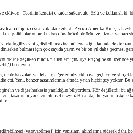
r ve ekliyor: "Teorinin kendisi o kadar sağduyulu, özlü ve kullanışlı ki
ydı ama İngilizcesi ancak idare ederdi. Ayrıca Amerika Birleşik Devlet
ıkma politikalarını bırakıp baş döndürücü bir ürün ve hizmet yelpazesin
arasında İngilizcesini geliştirdi, makine mühendisliği alanında doktoras
dinlerken bulması için çok sayıda yayın ve bir on yıl daha geçmesi gere
nı fikirde değilken buldu. "Bilenler" için, Ilya Prigogine su üzerinde yü
diği bir devdir.
, nehir havzaları ve deltalar, ciğerlerimizdeki hava geçitleri ve şimşe
dia etti. Yani, benzer tasarımlarının altında yatan hiçbir şey yoktur. Bu
ogine'in ve diğer herkesin yanıldığını biliyordum. Kör değillerdi; bu ağa
lerin tasarımını yöneten bilimsel ilkeydi. Bir anda, dünyanın rastgele k
adım.
ürdürebilmesi (yaşayabilmesi) için yapısının, akımlarına giderek daha ko