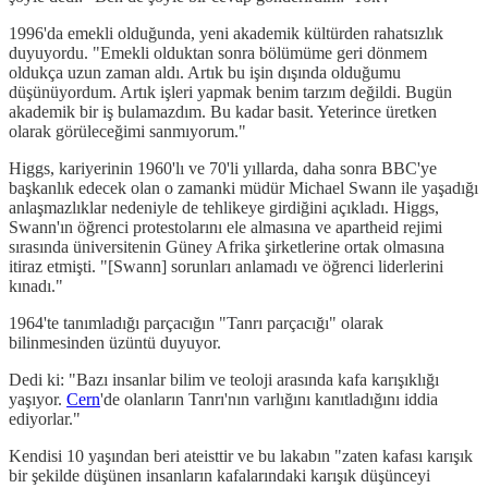
1996'da emekli olduğunda, yeni akademik kültürden rahatsızlık
duyuyordu. "Emekli olduktan sonra bölümüme geri dönmem
oldukça uzun zaman aldı. Artık bu işin dışında olduğumu
düşünüyordum. Artık işleri yapmak benim tarzım değildi. Bugün
akademik bir iş bulamazdım. Bu kadar basit. Yeterince üretken
olarak görüleceğimi sanmıyorum."
Higgs, kariyerinin 1960'lı ve 70'li yıllarda, daha sonra BBC'ye
başkanlık edecek olan o zamanki müdür Michael Swann ile yaşadığı
anlaşmazlıklar nedeniyle de tehlikeye girdiğini açıkladı. Higgs,
Swann'ın öğrenci protestolarını ele almasına ve apartheid rejimi
sırasında üniversitenin Güney Afrika şirketlerine ortak olmasına
itiraz etmişti. "[Swann] sorunları anlamadı ve öğrenci liderlerini
kınadı."
1964'te tanımladığı parçacığın "Tanrı parçacığı" olarak
bilinmesinden üzüntü duyuyor.
Dedi ki: "Bazı insanlar bilim ve teoloji arasında kafa karışıklığı
yaşıyor.
Cern
'de olanların Tanrı'nın varlığını kanıtladığını iddia
ediyorlar."
Kendisi 10 yaşından beri ateisttir ve bu lakabın "zaten kafası karışık
bir şekilde düşünen insanların kafalarındaki karışık düşünceyi