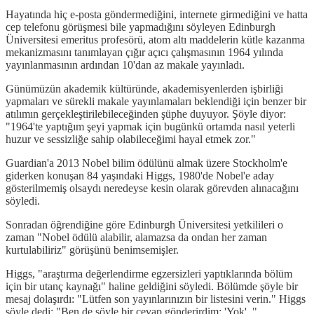
Hayatında hiç e-posta göndermediğini, internete girmediğini ve hatta
cep telefonu görüşmesi bile yapmadığını söyleyen Edinburgh
Üniversitesi emeritus profesörü, atom altı maddelerin kütle kazanma
mekanizmasını tanımlayan çığır açıcı çalışmasının 1964 yılında
yayınlanmasının ardından 10'dan az makale yayınladı.
Günümüzün akademik kültüründe, akademisyenlerden işbirliği
yapmaları ve sürekli makale yayınlamaları beklendiği için benzer bir
atılımın gerçekleştirilebileceğinden şüphe duyuyor. Şöyle diyor:
"1964'te yaptığım şeyi yapmak için bugünkü ortamda nasıl yeterli
huzur ve sessizliğe sahip olabileceğimi hayal etmek zor."
Guardian'a 2013 Nobel bilim ödülünü almak üzere Stockholm'e
giderken konuşan 84 yaşındaki Higgs, 1980'de Nobel'e aday
gösterilmemiş olsaydı neredeyse kesin olarak görevden alınacağını
söyledi.
Sonradan öğrendiğine göre Edinburgh Üniversitesi yetkilileri o
zaman "Nobel ödülü alabilir, alamazsa da ondan her zaman
kurtulabiliriz" görüşünü benimsemişler.
Higgs, "araştırma değerlendirme egzersizleri yaptıklarında bölüm
için bir utanç kaynağı" haline geldiğini söyledi. Bölümde şöyle bir
mesaj dolaşırdı: "Lütfen son yayınlarınızın bir listesini verin." Higgs
şöyle dedi: "Ben de şöyle bir cevap gönderirdim: 'Yok'. "