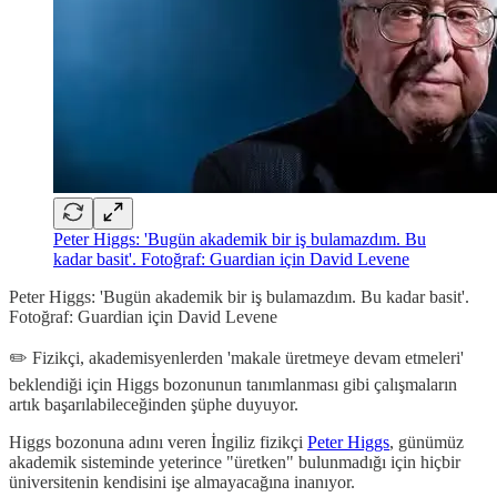
Peter Higgs: 'Bugün akademik bir iş bulamazdım. Bu
kadar basit'. Fotoğraf: Guardian için David Levene
Peter Higgs: 'Bugün akademik bir iş bulamazdım. Bu kadar basit'.
Fotoğraf: Guardian için David Levene
✏️ Fizikçi, akademisyenlerden 'makale üretmeye devam etmeleri'
beklendiği için Higgs bozonunun tanımlanması gibi çalışmaların
artık başarılabileceğinden şüphe duyuyor.
Higgs bozonuna adını veren İngiliz fizikçi
Peter Higgs
, günümüz
akademik sisteminde yeterince "üretken" bulunmadığı için hiçbir
üniversitenin kendisini işe almayacağına inanıyor.