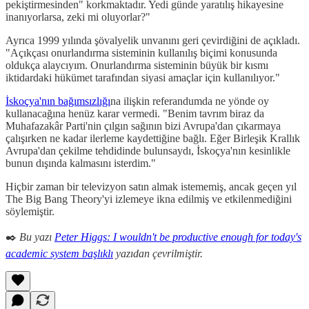
pekiştirmesinden" korkmaktadır. Yedi günde yaratılış hikayesine
inanıyorlarsa, zeki mi oluyorlar?"
Ayrıca 1999 yılında şövalyelik unvanını geri çevirdiğini de açıkladı.
"Açıkçası onurlandırma sisteminin kullanılış biçimi konusunda
oldukça alaycıyım. Onurlandırma sisteminin büyük bir kısmı
iktidardaki hükümet tarafından siyasi amaçlar için kullanılıyor."
İskoçya'nın bağımsızlığı
na ilişkin referandumda ne yönde oy
kullanacağına henüz karar vermedi. "Benim tavrım biraz da
Muhafazakâr Parti'nin çılgın sağının bizi Avrupa'dan çıkarmaya
çalışırken ne kadar ilerleme kaydettiğine bağlı. Eğer Birleşik Krallık
Avrupa'dan çekilme tehdidinde bulunsaydı, İskoçya'nın kesinlikle
bunun dışında kalmasını isterdim."
Hiçbir zaman bir televizyon satın almak istememiş, ancak geçen yıl
The Big Bang Theory'yi izlemeye ikna edilmiş ve etkilenmediğini
söylemiştir.
✒️
Bu yazı
Peter Higgs: I wouldn't be productive enough for today's
academic system başlıklı
yazıdan çevrilmiştir.