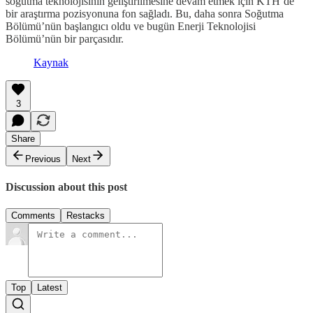
soğutma teknolojisinin geliştirilmesine devam etmek için KTH’de
bir araştırma pozisyonuna fon sağladı. Bu, daha sonra Soğutma
Bölümü’nün başlangıcı oldu ve bugün Enerji Teknolojisi
Bölümü’nün bir parçasıdır.
Kaynak
3
Share
Previous
Next
Discussion about this post
Comments
Restacks
Top
Latest