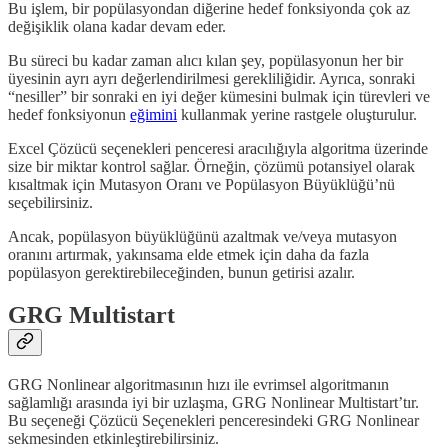
Bu işlem, bir popülasyondan diğerine hedef fonksiyonda çok az
değişiklik olana kadar devam eder.
Bu süreci bu kadar zaman alıcı kılan şey, popülasyonun her bir
üyesinin ayrı ayrı değerlendirilmesi gerekliliğidir. Ayrıca, sonraki
“nesiller” bir sonraki en iyi değer kümesini bulmak için türevleri ve
hedef fonksiyonun
eğimini
kullanmak yerine rastgele oluşturulur.
Excel Çözücü seçenekleri penceresi aracılığıyla algoritma üzerinde
size bir miktar kontrol sağlar. Örneğin, çözümü potansiyel olarak
kısaltmak için Mutasyon Oranı ve Popülasyon Büyüklüğü’nü
seçebilirsiniz.
Ancak, popülasyon büyüklüğünü azaltmak ve/veya mutasyon
oranını artırmak, yakınsama elde etmek için daha da fazla
popülasyon gerektirebileceğinden, bunun getirisi azalır.
GRG Multistart
GRG Nonlinear algoritmasının hızı ile evrimsel algoritmanın
sağlamlığı arasında iyi bir uzlaşma, GRG Nonlinear Multistart’tır.
Bu seçeneği Çözücü Seçenekleri penceresindeki GRG Nonlinear
sekmesinden etkinleştirebilirsiniz.